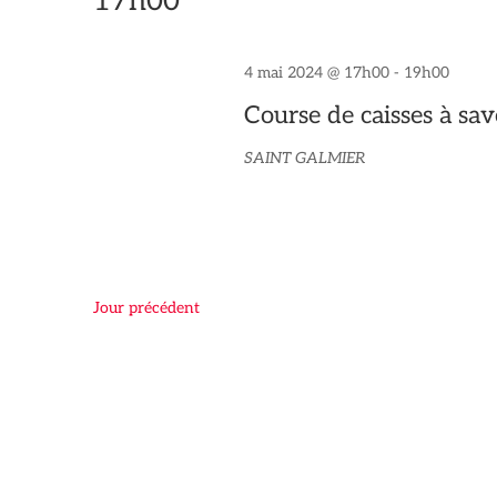
17h00
date.
clé.
4 mai 2024 @ 17h00
-
19h00
Course de caisses à sa
SAINT GALMIER
Jour précédent