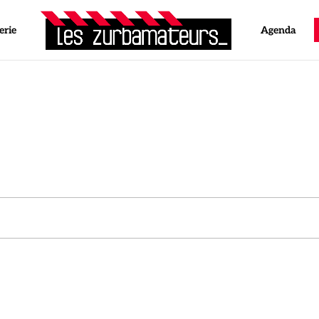
erie
Agenda