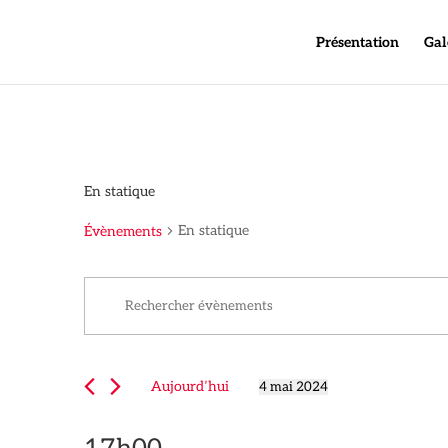
Présentation
Gal
En statique
En statique
Évènements
Recherche
Saisir
et
mot-
navigation
clé.
de
Rechercher
vues
Aujourd’hui
4 mai 2024
Évènements
Sélectionnez
Évènements
par
une
mot-