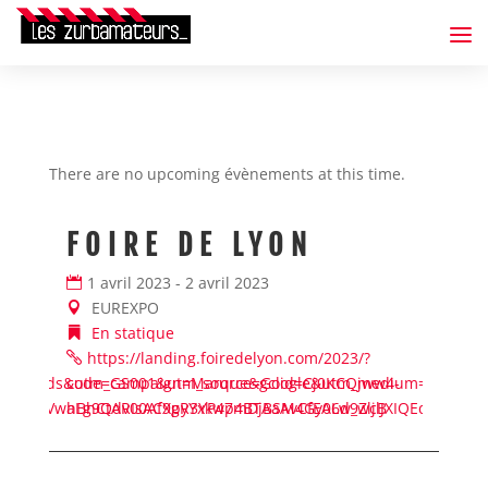
There are no upcoming évènements at this time.
FOIRE DE LYON
F
1 avril 2023 - 2 avril 2023
1
EUREXPO
En statique
https://landing.foiredelyon.com/2023/?
h
4-
ium=Ads&utm_campaign=Marque&gclid=Cj0KCQjww4-
code=GS001&utm_source=Google&utm_medium=Ads&utm
cod
JXIQEqSVwaLg9Qdv00AfXpyYxkwp4BTAaAvCfEALw_wcB
hBhCtARIsAC9gR3YP47mDjBSM4Gy06d9ZljlJXIQEqSVwaLg
hBh