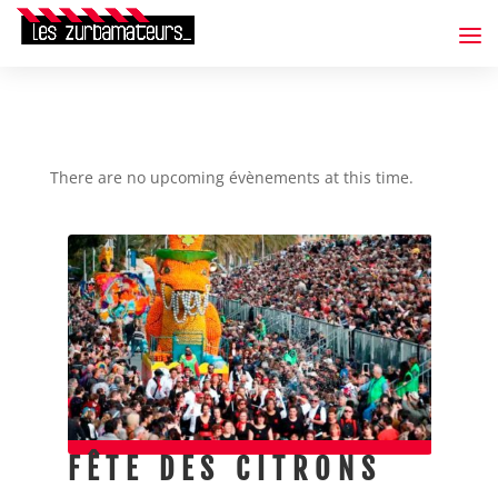
There are no upcoming évènements at this time.
FÊTE DES CITRONS
F