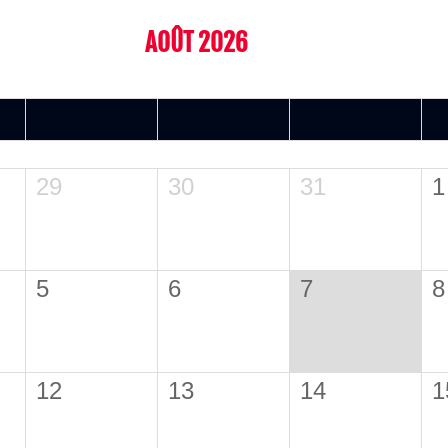
AOÛT 2026
MER.
JEU.
VEN.
29
30
31
1
5
6
7
8
12
13
14
1