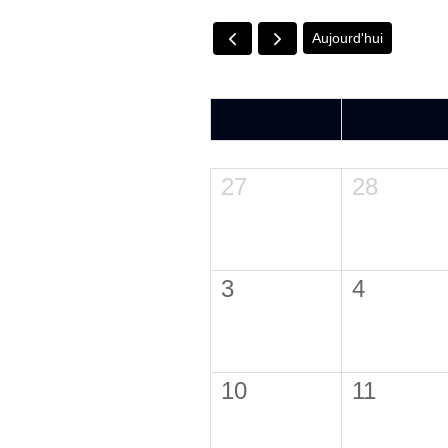
Aujourd'hui
LUN.
MAR.
27
28
3
4
10
11