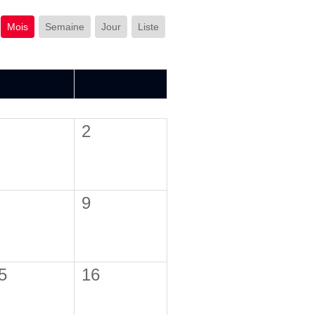
Mois
Semaine
Jour
Liste
SAM.
DIM.
2
9
5
16