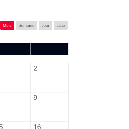
Mois
Semaine
Jour
Liste
SAM.
DIM.
2
9
5
16