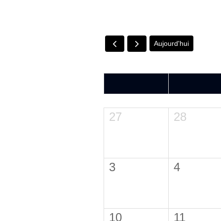
Aujourd'hui
LUN.
MAR.
27
28
3
4
10
11