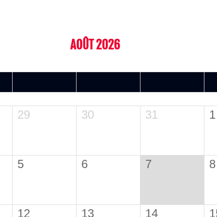
AOÛT 2026
MER.
JEU.
VEN.
29
30
31
1
5
6
7
8
12
13
14
1